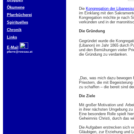
Ökumene
Die
Kongregation der Libanesis
im Einklang mit den Sakrament
Pfarrbücherei
Kongregation möchte je nach Sit
verkünden und in der maronitisc
Spirituelles
Chronik
Die Gründung
Links
Gegründet wurde die Kongregati
(Libanon) im Jahr 1865 durch 
E-Mail
und den Bemühungen vieler Prie
pfarre@rossau.at
die Gründung zu verdanken.
„Das, was mich dazu bewogen ha
Priestern, die mit Begeisterun
zu schaffen – die bereit sind d
Die Ziele
Mit großer Motivation und Arbeit
in ihrer nächsten Umgebung zu 
Eine besondere Rolle spielt hie
Geheimnis Christi, durch das wi
Die Aufgaben erstrecken sich v
Gläubigen, zur Erziehung und L