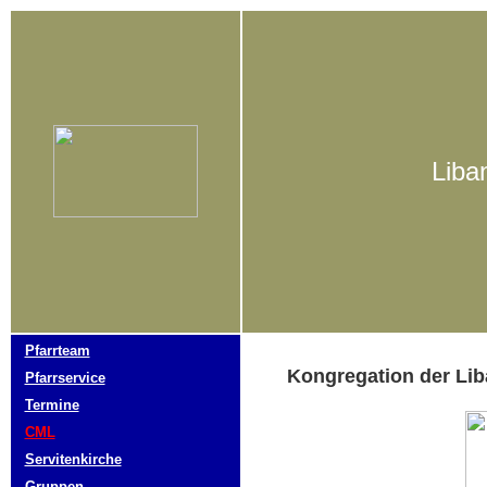
Liba
Pfarrteam
Kongregation der Li
Pfarrservice
Termine
CML
Servitenkirche
Gruppen