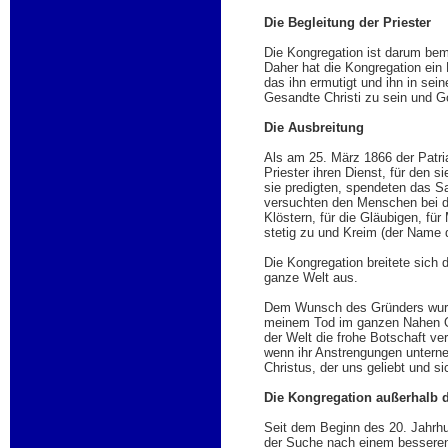
Die Begleitung der Priester
Die Kongregation ist darum bemü
Daher hat die Kongregation ein 
das ihn ermutigt und ihn in sei
Gesandte Christi zu sein und Got
Die Ausbreitung
Als am 25. März 1866 der Patri
Priester ihren Dienst, für den s
sie predigten, spendeten das Sa
versuchten den Menschen bei der
Klöstern, für die Gläubigen, fü
stetig zu und Kreim (der Name d
Die Kongregation breitete sich 
ganze Welt aus.
Dem Wunsch des Gründers wurde
meinem Tod im ganzen Nahen Ost
der Welt die frohe Botschaft v
wenn ihr Anstrengungen unterne
Christus, der uns geliebt und s
Die Kongregation außerhalb 
Seit dem Beginn des 20. Jahrhu
der Suche nach einem besseren 