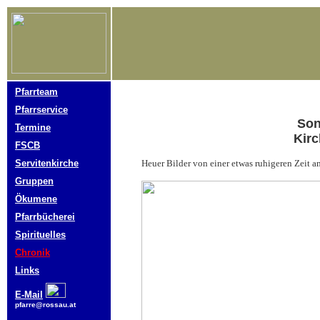
Pfarrteam
Pfarrservice
Son
Termine
Kirc
FSCB
Servitenkirche
Heuer Bilder von einer etwas ruhigeren Zeit 
Gruppen
Ökumene
Pfarrbücherei
Spirituelles
Chronik
Links
E-Mail
pfarre@rossau.at